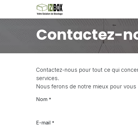
Se rendre au contenu
Accueil
Tarif
Régler Fac
Contactez-n
Contactez-nous pour tout ce qui concer
services.
Nous ferons de notre mieux pour vous r
Nom
*
E-mail
*