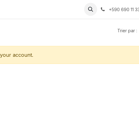
ture
Contactez-nous
+590 690 11 3
Trier par :
 your account.