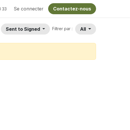
Se connecter
Contactez-nous
3 33
Sent to Signed
All
Filtrer par :