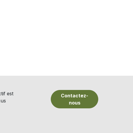
if est
Contactez-
çus
nous